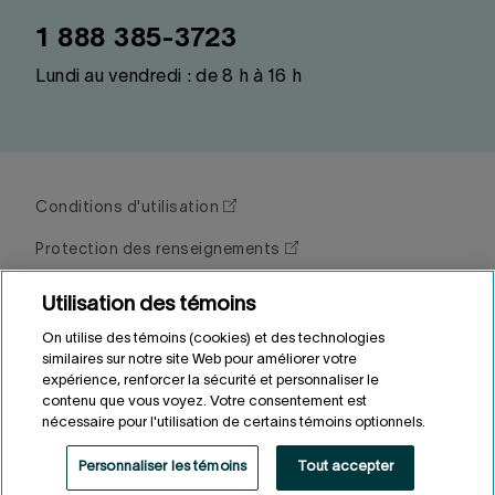
1 888 385-3723
Lundi au vendredi : de 8 h à 16 h
Conditions d'utilisation
Protection des renseignements
Personnaliser les témoins
Utilisation des témoins
On utilise des témoins (cookies) et des technologies
similaires sur notre site Web pour améliorer votre
expérience, renforcer la sécurité et personnaliser le
Fonds de solidarité FTQ © 2026
contenu que vous voyez. Votre consentement est
nécessaire pour l'utilisation de certains témoins optionnels.
Site sécurisé
Personnaliser les témoins
Tout accepter